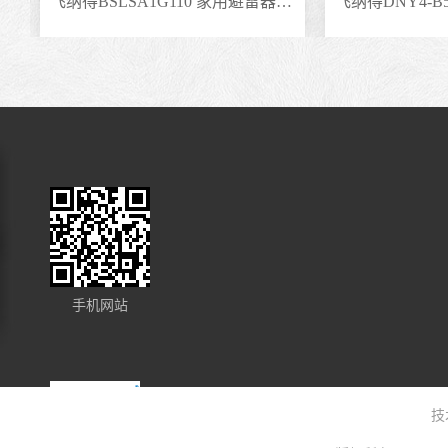
开关
飞纳得BSLSA1G110 家用避雷器 低压避雷器避雷电涌
手机网站
技
微信号码