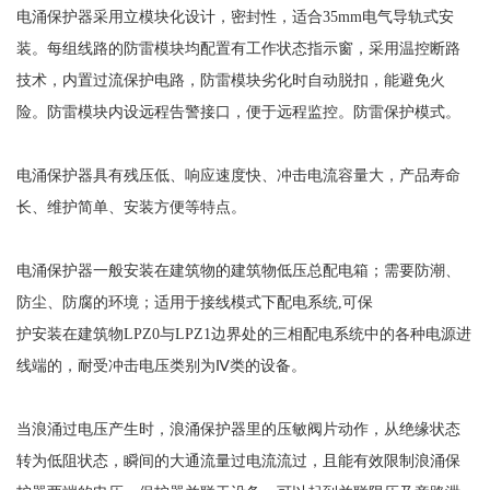
电涌保护器采用立模块化设计，密封性，适合
35mm
电气导轨式安
装。每组线路的防雷模块均配置有工作状态指示窗，采用温控断路
技术，内置过流保护电路，防雷模块劣化时自动脱扣，能避免火
险。防雷模块内设远程告警接口，便于远程监控。防雷保护模式。
电涌保护器具有残压低、响应速度快、冲击电流容量大，产品寿命
长、维护简单、安装方便等特点。
电涌保护器一般安装在建筑物的建筑物低压总配电箱；需要防潮、
防尘、防腐的环境；适用于接线模式下配电系统
,
可保
护安装在建筑物
LPZ0
与
LPZ1
边界处的三相配电系统中的各种电源进
线端的，耐受冲击电压类别为Ⅳ类的设备。
当浪涌过电压产生时，浪涌保护器里的压敏阀片动作，从绝缘状态
转为低阻状态，瞬间的大通流量过电流流过，且能有效限制浪涌保