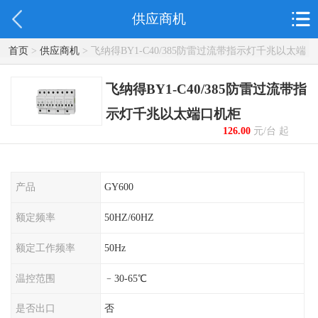
供应商机
首页
>
供应商机
> 飞纳得BY1-C40/385防雷过流带指示灯千兆以太端
口机柜
飞纳得BY1-C40/385防雷过流带指
示灯千兆以太端口机柜
126.00
元/台 起
产品
GY600
额定频率
50HZ/60HZ
额定工作频率
50Hz
温控范围
﹣30-65℃
是否出口
否