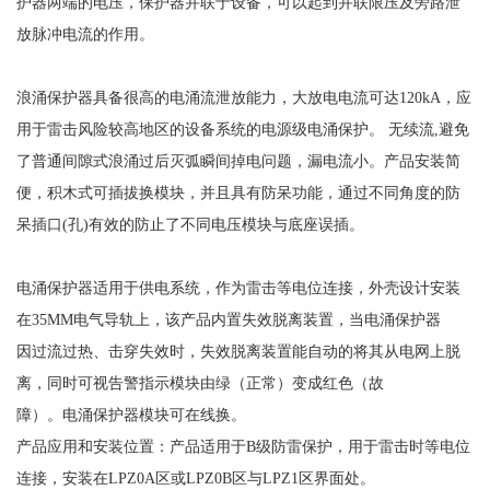
护器两端的电压，保护器并联于设备，可以起到并联限压及旁路泄
放脉冲电流的作用。
浪涌保护器具备很高的电涌流泄放能力，大放电电流可达
120kA
，应
用于雷击风险较高地区的设备系统的电源级电涌保护。 无续流
,
避免
了普通间隙式浪涌过后灭弧瞬间掉电问题，漏电流小。产品安装简
便，积木式可插拔换模块，并且具有防呆功能，通过不同角度的防
呆插口
(
孔
)
有效的防止了不同电压模块与底座误插。
电涌保护器适用于供电系统，作为雷击等电位连接，外壳设计安装
在
35MM
电气导轨上，该产品内置失效脱离装置，当电涌保护器
因过流过热、击穿失效时，失效脱离装置能自动的将其从电网上脱
离，同时可视告警指示模块由绿（正常）变成红色（故
障）。电涌保护器模块可在线换。
产品应用和安装位置：产品适用于
B
级防雷保护，用于雷击时等电位
连接，安装在
LPZ0A
区或
LPZ0B
区与
LPZ1
区界面处。