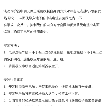
浪涌保护器中的元件是采用损耗自身的方式对冲击电流进行消解
(
发
热
,
融化
)
，从而使导入地下的冲击电流在范围之内，不
会形成二次反击。抑制元件的自身寿命会因为反复承受电流冲击而
缩短，确保了电气的使用寿命。
安装方法：
1
、电源连接导线不小于
4mm2
的多股铜线，接地连接线不小于
6mm2
的多股铜线。连接线应尽量的短、直、粗。
2
、防雷器应串联合适的熔断器或空开。
安装注意事项：
1
、安装时须断开电源，严禁带电操作，连接导线须符合要求。
2
、安装完毕后将防雷模块插入到位，检查工作正常。
3
、当防雷器的模块故障显示窗口指示红色时（遥信端子输出告警信